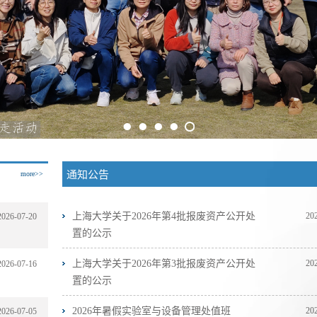
通知公告
more>>
上海大学关于2026年第4批报废资产公开处
20
2026-07-20
置的公示
上海大学关于2026年第3批报废资产公开处
20
2026-07-16
置的公示
2026年暑假实验室与设备管理处值班
20
2026-07-05