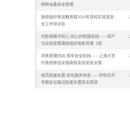
特种设备安全管理
我校组织参加教育部2026年高校实验室安
全工作培训会
光影铸盾守初心 同心护航国安线——资产
与实验室管理部组织电影党课《惊...
淬炼管理内功 筑牢安全防线——上海大学
代表团参加全国高校实验室安全管...
规范危废处置 优化服务体系——学校召开
专题会议推动危废处置安全高效