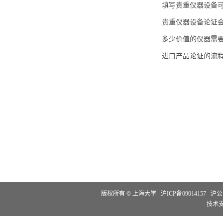
填写贵重仪器设备
贵重仪器设备论证
多少价值的仪器需
进口产品论证的流
版权所有 ©
上海大学
沪ICP备09014157
沪公网
技术