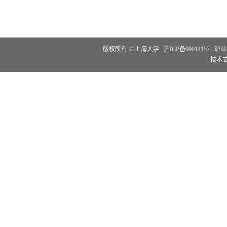
版权所有 ©
上海大学
沪ICP备09014157
沪公网
技术