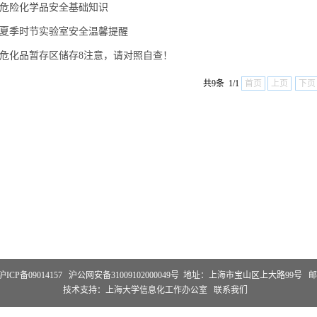
危险化学品安全基础知识
夏季时节实验室安全温馨提醒
危化品暂存区储存8注意，请对照自查！
共9条 1/1
首页
上页
下页
沪ICP备09014157
沪公网安备31009102000049号
地址：上海市宝山区上大路99号 邮编
技术支持：
上海大学信息化工作办公室
联系我们