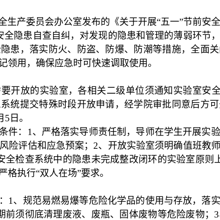
全生产委员会办公室发布的《关于开展
“
五一
”
节前安
安全隐患自查自纠，对发现的隐患和管理的薄弱环节
全隐患，落实防火、防盗、防爆、防潮等措施，全面关
记领用，确保应急时可快速调取使用。
需要开放的实验室，各相关二级单位须通知实验室安
息系统提交特殊时段开放申请，经学院审批同意后方可
月
5
日。
条件：
1
、严格落实导师责任制，导师在学生开展实
风险评估和应急预案；
2
、
开放实验室须明确值班教
安全检查系统中的隐患未完成整改闭环的实验室原则
严格执行
“
双人在场
”
要求。
：
1
、规范易燃易爆等危险化学品的使用与存放，落
期前须彻底清理废液、废瓶、固体废物等危险废物；
3